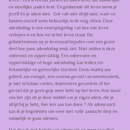
en moeilijke paden kent. En gedurende dit leven neem je
jezelf én je adem mee. Dat valt niet altijd mee, want we
kunnen onszelf soms behoorlijk in de weg zitten. Onze
ademhaling is een weerspiegeling van hoe ons leven
verlopen is en hoe we in het leven staan. De
gebeurtenissen op je levenspad bepalen voor een groot
deel hoe jouw ademhaling eruit ziet. Niet zelden is deze
onbewust en oppervlakkig. Een onbewuste en
oppervlakkige of hoge ademhaling kan leiden tot
lichamelijke en geestelijke klachten. Denk daarbij aan
gebrek aan energie, een continu gevoel van rusteloosheid,
je niet in balans voelen, depressieve gevoelens of het
gevoel dat je geen grip meer hebt op het leven. Hoe mooi
zou het zijn als je door middel van je eigen adem, die je
altijd bij je hebt, hier iets aan kan doen ? Als ademcoach
kan ik je begeleiden om weer met volle aandacht diep en
natuurlijk te gaan ademen.
Dat doe ik met behulp van ademwerk en meer specifiek