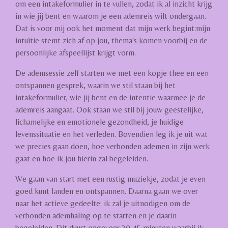
om een intakeformulier in te vullen, zodat ik al inzicht krijg
in wie jij bent en waarom je een ademreis wilt ondergaan.
Dat is voor mij ook het moment dat mijn werk begint:mijn
intuïtie stemt zich af op jou, thema's komen voorbij en de
persoonlijke afspeellijst krijgt vorm.
De ademsessie zelf starten we met een kopje thee en een
ontspannen gesprek, waarin we stil staan bij het
intakeformulier, wie jij bent en de intentie waarmee je de
ademreis aangaat. Ook staan we stil bij jouw geestelijke,
lichamelijke en emotionele gezondheid, je huidige
levenssituatie en het verleden. Bovendien leg ik je uit wat
we precies gaan doen, hoe verbonden ademen in zijn werk
gaat en hoe ik jou hierin zal begeleiden.
We gaan van start met een rustig muziekje, zodat je even
goed kunt landen en ontspannen. Daarna gaan we over
naar het actieve gedeelte: ik zal je uitnodigen om de
verbonden ademhaling op te starten en je daarin
begeleiden. Dit duurt ongeveer 30-45 minuten waarbij ik