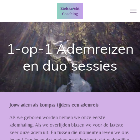
Ga
direct
naar
de
hoofdinhoud
1-op-1 Ademreizen
en duo sessies
Jouw adem als kompas tijdens een ademreis
Als we geboren worden nemen we onze eerste
ademhaling. Als we overlijden blazen we voor de laatste
keer onze adem uit. En tussen die momenten leven we ons
leven ! Een leven dat pieken en dalen kent, dat makkelijke